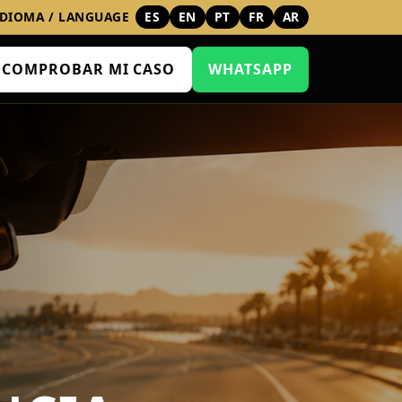
IDIOMA / LANGUAGE
ES
EN
PT
FR
AR
COMPROBAR MI CASO
WHATSAPP