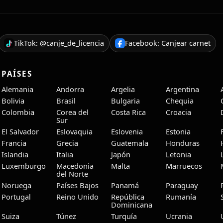
TikTok: @canje_de_licencia
Facebook: Canjear carnet
PAÍSES
Alemania
Andorra
Argelia
Argentina
Bolivia
Brasil
Bulgaria
Chequia
Colombia
Corea del
Costa Rica
Croacia
Sur
El Salvador
Eslovaquia
Eslovenia
Estonia
Francia
Grecia
Guatemala
Honduras
Islandia
Italia
Japón
Letonia
Luxemburgo
Macedonia
Malta
Marruecos
del Norte
Noruega
Países Bajos
Panamá
Paraguay
Portugal
Reino Unido
República
Rumanía
Dominicana
Suiza
Túnez
Turquía
Ucrania