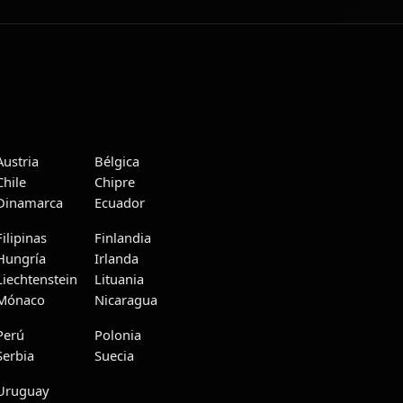
Austria
Bélgica
Chile
Chipre
Dinamarca
Ecuador
Filipinas
Finlandia
Hungría
Irlanda
Liechtenstein
Lituania
Mónaco
Nicaragua
Perú
Polonia
Serbia
Suecia
Uruguay