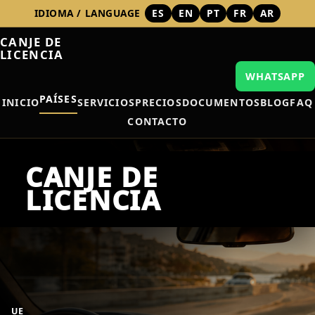
IDIOMA / LANGUAGE
ES
EN
PT
FR
AR
CANJE DE
LICENCIA
WHATSAPP
PAÍSES
INICIO
SERVICIOS
PRECIOS
DOCUMENTOS
BLOG
FAQ
CONTACTO
UE