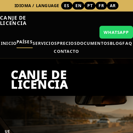
IDIOMA / LANGUAGE
ES
EN
PT
FR
AR
CANJE DE
LICENCIA
WHATSAPP
PAÍSES
INICIO
SERVICIOS
PRECIOS
DOCUMENTOS
BLOG
FAQ
CONTACTO
UE