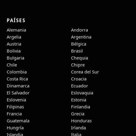
PAÍSES
Alemania
Andorra
Argelia
Argentina
Austria
Bélgica
Bolivia
Brasil
Bulgaria
Chequia
Chile
Chipre
Colombia
Corea del Sur
Costa Rica
Croacia
Dinamarca
Ecuador
El Salvador
Eslovaquia
Eslovenia
Estonia
Filipinas
Finlandia
Francia
Grecia
Guatemala
Honduras
Hungría
Irlanda
Islandia
Italia