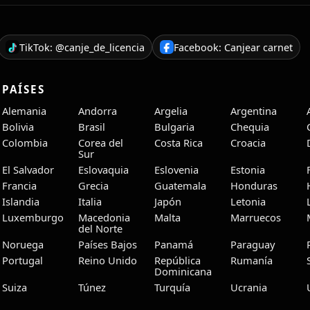
TikTok: @canje_de_licencia
Facebook: Canjear carnet
PAÍSES
Alemania
Andorra
Argelia
Argentina
Bolivia
Brasil
Bulgaria
Chequia
Colombia
Corea del
Costa Rica
Croacia
Sur
El Salvador
Eslovaquia
Eslovenia
Estonia
Francia
Grecia
Guatemala
Honduras
Islandia
Italia
Japón
Letonia
Luxemburgo
Macedonia
Malta
Marruecos
del Norte
Noruega
Países Bajos
Panamá
Paraguay
Portugal
Reino Unido
República
Rumanía
Dominicana
Suiza
Túnez
Turquía
Ucrania