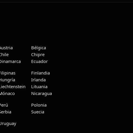
Austria
Bélgica
Chile
Chipre
Dinamarca
Ecuador
Filipinas
Finlandia
Hungría
Irlanda
Liechtenstein
Lituania
Mónaco
Nicaragua
Perú
Polonia
Serbia
Suecia
Uruguay