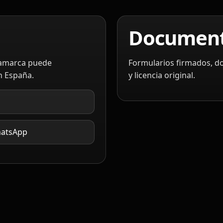
Document
namarca puede
Formularios firmados, do
n España.
y licencia original.
atsApp