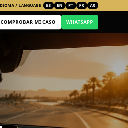
IDIOMA / LANGUAGE
ES
EN
PT
FR
AR
COMPROBAR MI CASO
WHATSAPP