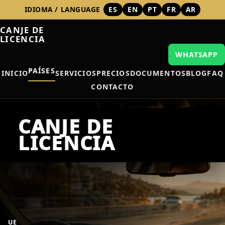
IDIOMA / LANGUAGE
ES
EN
PT
FR
AR
CANJE DE
LICENCIA
WHATSAPP
PAÍSES
INICIO
SERVICIOS
PRECIOS
DOCUMENTOS
BLOG
FAQ
CONTACTO
UE