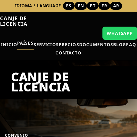
IDIOMA / LANGUAGE
ES
EN
PT
FR
AR
CANJE DE
LICENCIA
WHATSAPP
PAÍSES
INICIO
SERVICIOS
PRECIOS
DOCUMENTOS
BLOG
FAQ
CONTACTO
CONVENIO