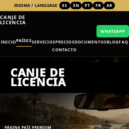
IDIOMA / LANGUAGE
ES
EN
PT
FR
AR
CANJE DE
LICENCIA
WHATSAPP
PAÍSES
INICIO
SERVICIOS
PRECIOS
DOCUMENTOS
BLOG
FAQ
CONTACTO
PÁGINA PAÍS PREMIUM