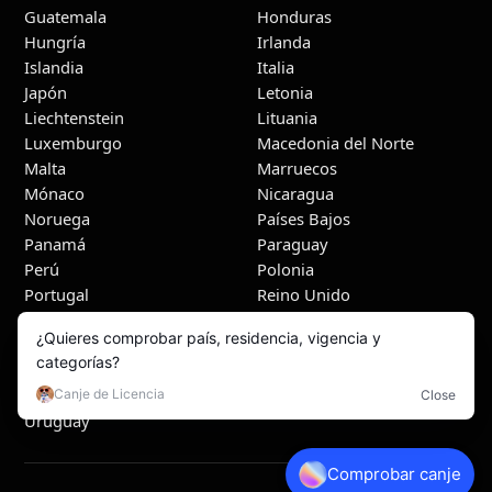
Guatemala
Honduras
Hungría
Irlanda
Islandia
Italia
Japón
Letonia
Liechtenstein
Lituania
Luxemburgo
Macedonia del Norte
Malta
Marruecos
Mónaco
Nicaragua
Noruega
Países Bajos
Panamá
Paraguay
Perú
Polonia
Portugal
Reino Unido
República Dominicana
Rumanía
Serbia
Suecia
Suiza
Túnez
Turquía
Ucrania
Uruguay