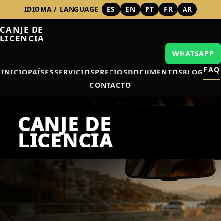
IDIOMA / LANGUAGE
ES
EN
PT
FR
AR
CANJE DE
LICENCIA
WHATSAPP
FAQ
INICIO
PAÍSES
SERVICIOS
PRECIOS
DOCUMENTOS
BLOG
CONTACTO