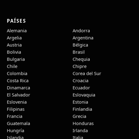
PAÍSES
Alemania
Andorra
Argelia
Argentina
Austria
Bélgica
Bolivia
Brasil
Bulgaria
Chequia
Chile
Chipre
Colombia
Corea del Sur
Costa Rica
Croacia
Dinamarca
Ecuador
El Salvador
Eslovaquia
Eslovenia
Estonia
Filipinas
Finlandia
Francia
Grecia
Guatemala
Honduras
Hungría
Irlanda
Islandia
Italia