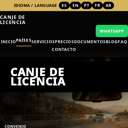
IDIOMA / LANGUAGE
ES
EN
PT
FR
AR
CANJE DE
LICENCIA
WHATSAPP
PAÍSES
INICIO
SERVICIOS
PRECIOS
DOCUMENTOS
BLOG
FAQ
CONTACTO
CONVENIO