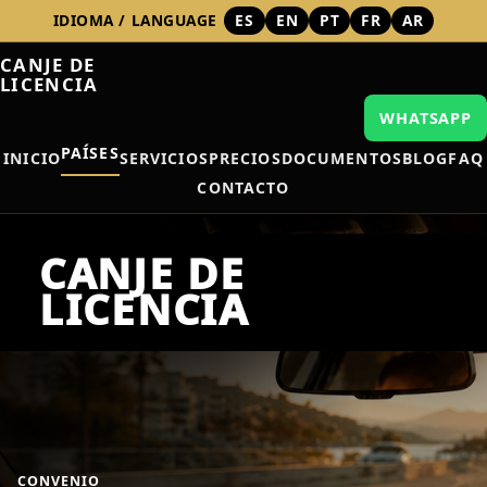
IDIOMA / LANGUAGE
ES
EN
PT
FR
AR
CANJE DE
LICENCIA
WHATSAPP
PAÍSES
INICIO
SERVICIOS
PRECIOS
DOCUMENTOS
BLOG
FAQ
CONTACTO
CONVENIO