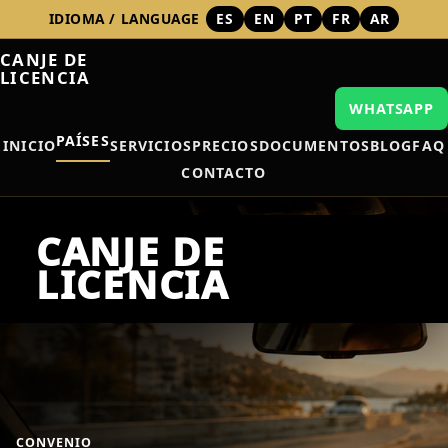
IDIOMA / LANGUAGE
ES
EN
PT
FR
AR
CANJE DE
LICENCIA
WHATSAPP
PAÍSES
INICIO
SERVICIOS
PRECIOS
DOCUMENTOS
BLOG
FAQ
CONTACTO
CONVENIO