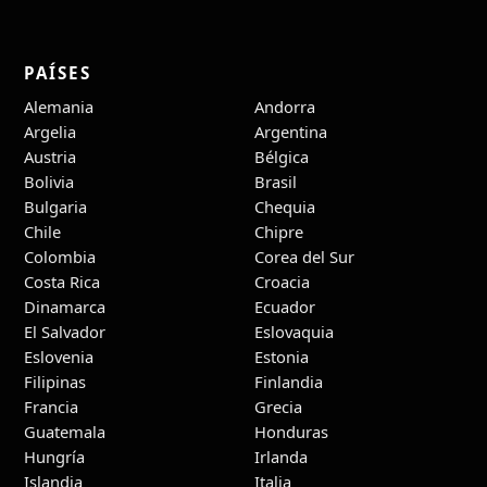
PAÍSES
Alemania
Andorra
Argelia
Argentina
Austria
Bélgica
Bolivia
Brasil
Bulgaria
Chequia
Chile
Chipre
Colombia
Corea del Sur
Costa Rica
Croacia
Dinamarca
Ecuador
El Salvador
Eslovaquia
Eslovenia
Estonia
Filipinas
Finlandia
Francia
Grecia
Guatemala
Honduras
Hungría
Irlanda
Islandia
Italia