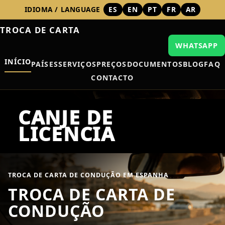
IDIOMA / LANGUAGE
ES
EN
PT
FR
AR
TROCA DE CARTA
WHATSAPP
INÍCIO
PAÍSES
SERVIÇOS
PREÇOS
DOCUMENTOS
BLOG
FAQ
CONTACTO
TROCA DE CARTA DE CONDUÇÃO EM ESPANHA
TROCA DE CARTA DE
CONDUÇÃO