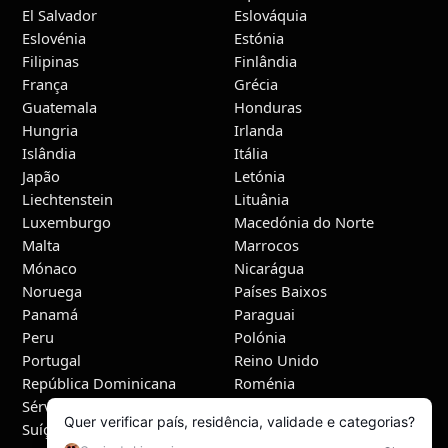
El Salvador
Eslováquia
Eslovénia
Estónia
Filipinas
Finlândia
França
Grécia
Guatemala
Honduras
Hungria
Irlanda
Islândia
Itália
Japão
Letónia
Liechtenstein
Lituânia
Luxemburgo
Macedónia do Norte
Malta
Marrocos
Mónaco
Nicarágua
Noruega
Países Baixos
Panamá
Paraguai
Peru
Polónia
Portugal
Reino Unido
República Dominicana
Roménia
Sérvia
Suécia
Suíça
Tunísia