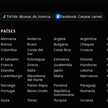
TikTok: @canje_de_licencia
Facebook: Canjear carnet
PAÍSES
Alemania
Andorra
Argelia
Argentina
Bolivia
Brasil
Bulgaria
Chequia
Colombia
Corea del
Costa Rica
Croacia
Sur
El Salvador
Eslovaquia
Eslovenia
Estonia
Francia
Grecia
Guatemala
Honduras
Islandia
Italia
Japón
Letonia
Luxemburgo
Macedonia
Malta
Marruecos
del Norte
Noruega
Países Bajos
Panamá
Paraguay
Portugal
Reino Unido
República
Rumanía
Dominicana
Suiza
Túnez
Turquía
Ucrania