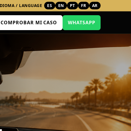
IDIOMA / LANGUAGE
ES
EN
PT
FR
AR
COMPROBAR MI CASO
WHATSAPP